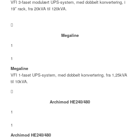
VFI 3-faset modulært UPS-system, med dobbelt konvertering, i
19″ rack, fra 20kVA til 120kVA.
Megaline
1
1
Megaline
VFI 1-faset UPS-system, med dobbelt konvertering, fra 1,25kVA
til 10kVA.
Archimod HE240/480
1
1
Archimod HE240/480